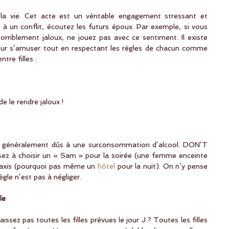
 la vie. Cet acte est un véritable engagement stressant et 
 à un conflit, écoutez les futurs époux. Par exemple, si vous 
rriblement jaloux, ne jouez pas avec ce sentiment. Il existe 
pour s’amuser tout en respectant les règles de chacun comme 
tre filles : 
e le rendre jaloux !
t généralement dûs à une surconsommation d’alcool. DON’T 
 à choisir un « Sam » pour la soirée (une femme enceinte 
taxis (pourquoi pas même un 
hôtel
 pour la nuit). On n’y pense 
gle n’est pas à négliger.
le
sez pas toutes les filles prévues le jour J ? Toutes les filles 