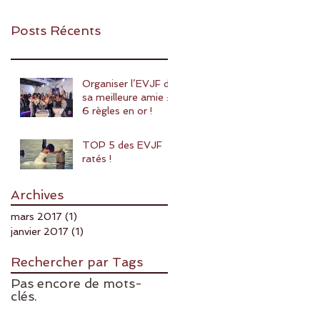
Posts Récents
Organiser l’EVJF de
sa meilleure amie :
6 règles en or !
TOP 5 des EVJF
ratés !
Archives
mars 2017
(1)
1 post
janvier 2017
(1)
1 post
Rechercher par Tags
Pas encore de mots-
clés.