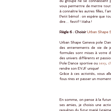
du groupe ne se connaissent p
vous permettre de mettre tout 
à connaître les autres filles, l
Petit bémol : on espère que tout
dire… festif ! Haha !
Règle 6 : Choisir 
Urban Shape S
Urban Shape Geneva pole Dance
des enterrements de vie de jeu
formules sont mises à votre d
des univers différents et passi
Pole Dance sportive ou 
sexy
, 
c
rendre son EVJF unique!
Grâce à ces activités, vous al
fous rires et passer un moment
En somme, on pense à la future
ses amies, je choisis une activ
requêtes du futur marié (vraimen