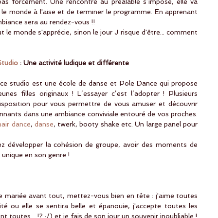
as forcément. Une rencontre au préalable s’impose, elle va 
le monde à l'aise et de terminer le programme. En apprenant 
’ambiance sera au rendez-vous !!
 le monde s'apprécie, sinon le jour J risque d'être... comment 
tudio
 : Une activité ludique et différente
 studio est une école de danse et Pole Dance qui propose 
nes filles originaux ! L’essayer c’est l’adopter ! Plusieurs 
isposition pour vous permettre de vous amuser et découvrir 
onnants dans une ambiance conviviale entouré de vos proches. 
hair dance
, 
danse
, twerk, booty shake etc. Un large panel pour 
lez développer la cohésion de groupe, avoir des moments de 
 unique en son genre !
 mariée avant tout, mettez-vous bien en tête : j'aime toutes 
ité ou elle se sentira belle et épanouie, j'accepte toutes les 
t toutes…!? :/) et je fais de son jour un souvenir inoubliable !