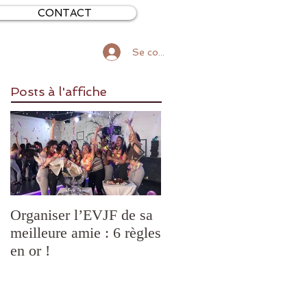
CONTACT
Se connecter
Posts à l'affiche
Organiser l’EVJF de sa
TOP 5 des EVJF ratés !
meilleure amie : 6 règles
en or !